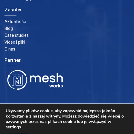
Zasoby
Aktualności
Blog
Case studies
Video i pliki
O nas
Partner
Używamy plików cookie, aby zapewnić najlepszą jakość
korzystania z naszej witryny.
Możesz dowiedzieć się więcej o
używanych przez nas plikach cookie lub je wyłączyć w
settings
.