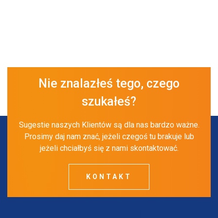
Nie znalazłeś tego, czego
szukałeś?
Sugestie naszych Klientów są dla nas bardzo ważne.
Prosimy daj nam znać, jeżeli czegoś tu brakuje lub
jeżeli chciałbyś się z nami skontaktować.
KONTAKT