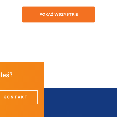
POKAŻ WSZYSTKIE
ałeś?
KONTAKT