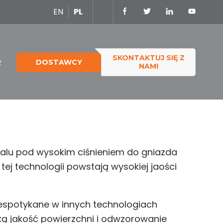
EN
PL
SKONTAKTUJ SIĘ Z
R
DOSTAWCY
NAMI
talu pod wysokim ciśnieniem do gniazda
ej technologii powstają wysokiej jaości
niespotykane w innych technologiach
ką jakość powierzchni i odwzorowanie