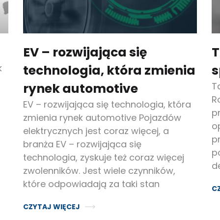
EV – rozwijająca się
T
k
technologia, która zmienia
s
rynek automotive
T
R
EV – rozwijająca się technologia, która
p
zmienia rynek automotive Pojazdów
o
elektrycznych jest coraz więcej, a
p
branża EV – rozwijająca się
p
technologia, zyskuje też coraz więcej
d
zwolenników. Jest wiele czynników,
które odpowiadają za taki stan
C
CZYTAJ WIĘCEJ