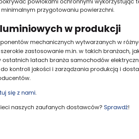
pokrywać powłokami ochronnymi wykorzystując ta
minimalnym przygotowaniu powierzchni.
luminiowych w produkcji
mponentów mechanicznych wytwarzanych w różnyc
zerokie zastosowanie m.in. w takich branżach, jak
ę w ostatnich latach branża samochodów elektry
kontroli jakości i zarządzania produkcją i dosta
roducentów.
uj się z nami
.
 sieci naszych zaufanych dostawców?
Sprawdź
!