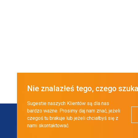
Nie znalazłeś tego, czego szuk
Sugestie naszych Klientów są dla nas
bardzo ważne. Prosimy daj nam znać, jeżeli
czegoś tu brakuje lub jeżeli chciałbyś się z
nami skontaktować.