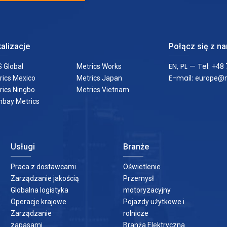
alizacje
Połącz się z n
EN, PL — Tel:
 Global
Metrics Works
+48 
E-mail:
rics Mexico
Metrics Japan
europe@m
rics Ningbo
Metrics Vietnam
bay Metrics
Usługi
Branże
Praca z dostawcami
Oświetlenie
Zarządzanie jakością
Przemysł
Globalna logistyka
motoryzacyjny
Operacje krajowe
Pojazdy użytkowe i
Zarządzanie
rolnicze
zapasami
Branża Elektryczna