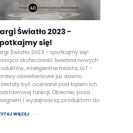
argi Światło 2023 -
potkajmy się!
argi Światło 2023 - spotkajmy się!
osnąca skuteczność świetlna nowych
roduktów, inteligentne miasta, IoT –
prawy oświetleniowe już dawno
rzestały być oceniane pod kątem ich
odstawowej funkcji. Obecnie, poza
esignem i wydajnością, produktom do
ZYTAJ WIĘCEJ