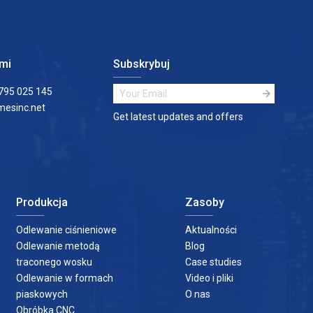
ami
Subskrybuj
795 025 145
esinc.net
Get latest updates and offers
Produkcja
Zasoby
Odlewanie ciśnieniowe
Aktualności
Odlewanie metodą
Blog
traconego wosku
Case studies
Odlewanie w formach
Video i pliki
piaskowych
O nas
Obróbka CNC