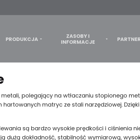
ZASOBY I
PRODUKCJA
PARTNE
INFORMACJE
e
 metali, polegający na wtłaczaniu stopionego me
artowanych matryc ze stali narzędziowej. Dzięki t
lewania są bardzo wysokie prędkości i ciśnienia 
ją dużą dokładność, stabilność wymiarową, wyso