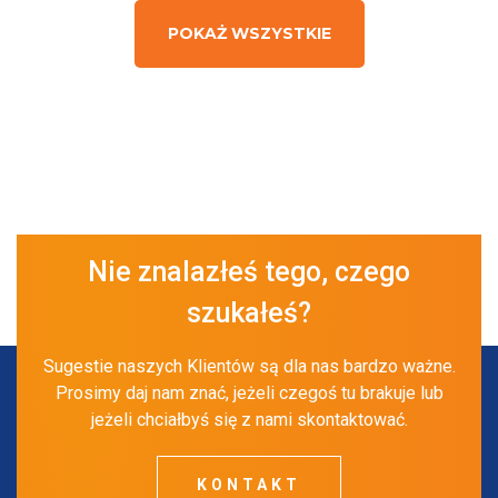
POKAŻ WSZYSTKIE
Nie znalazłeś tego, czego
szukałeś?
Sugestie naszych Klientów są dla nas bardzo ważne.
Prosimy daj nam znać, jeżeli czegoś tu brakuje lub
jeżeli chciałbyś się z nami skontaktować.
KONTAKT