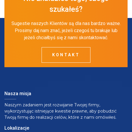
szukałeś?
Sugestie naszych Klientów są dla nas bardzo ważne.
Prosimy daj nam znać, jeżeli czegoś tu brakuje lub
jeżeli chciałbyś się z nami skontaktować.
KONTAKT
Nasza misja
Naszym zadaniem jest rozwijanie Twojej firmy,
wykorzystując istniejące kwestie prawne, aby pobudzić
Twoją firmę do realizacji celów, które z nami omówiłeś.
Lokalizacje